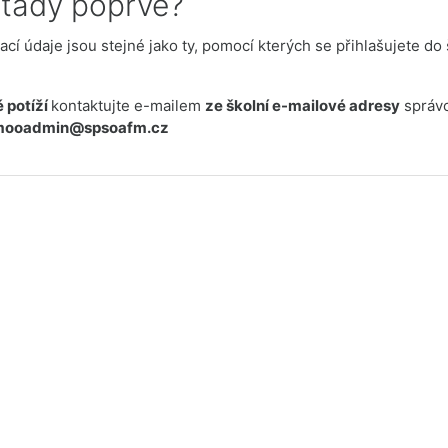
 tady poprvé?
ací údaje jsou stejné jako ty, pomocí kterých se přihlašujete do 
 potíží
kontaktujte e-mailem
ze školní e-mailové adresy
správ
mooadmin@spsoafm.cz