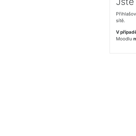
Jste
Přihlašov
sítě.
V případě
Moodlu