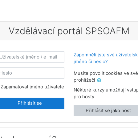
Vzdělávací portál SPSOAFM
ivatelské jméno / e-mail
Zapomněli jste své uživatels
jméno či heslo?
eslo
Musíte povolit cookies ve sv
prohlížeči
Zapamatovat jméno uživatele
Některé kurzy umožňují vstu
pro hosty
Přihlásit se
Přihlásit se jako host